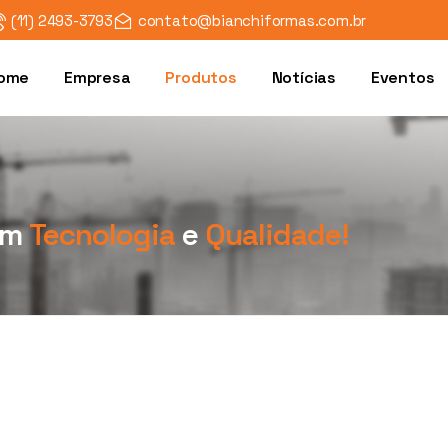
(11) 2493-3793
contato@bianchiformas.com.br
ome
Empresa
Produtos
Notícias
Eventos
om
Tecnologia
e
Qualidade!