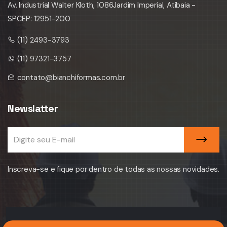
Av. Industrial Walter Kloth, 1086
Jardim Imperial, Atibaia -
SP
CEP: 12951-200
(11) 2493-3793
(11) 97321-3757
contato@bianchiformas.com.br
Newslatter
Inscreva-se e fique por dentro de todas as nossas novidades.
©
2026
Bianchi Formas Tecnologia para Pré-moldados, todos direitos