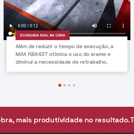
ECONOMIA REAL NA OBRA
Além de reduzir o tempo de execução, a
MAX RB443T otimiza o uso do arame e
diminui a necessidade de retrabalho.
 mais produtividade no resultado.
Tecno